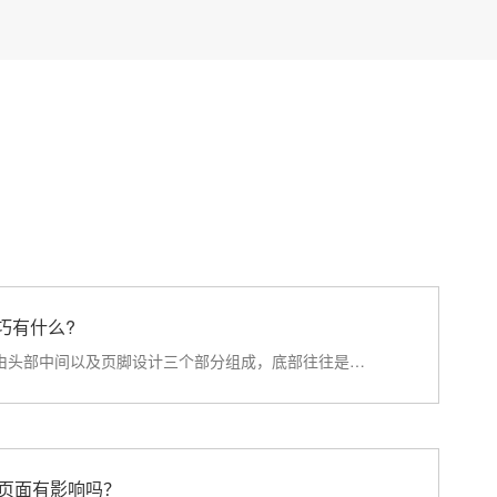
巧有什么?
一个完整的网页设计由头部中间以及页脚设计三个部分组成，底部往往是站长容易忽略的地方，其实页面底部可以···
旧页面有影响吗？