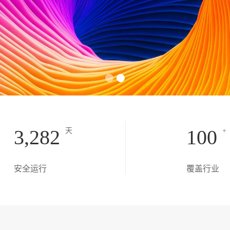
3,282
100
天
+
安全运行
覆盖行业