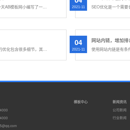
站长经常会问一个问题，我的网站被入K了吗？今天AB模板网小编写了一些判断网站是否被入侵的技巧，并简单写出···
2021-11
网站内链，增加排
04
为了做好企业网站的网络推广，企业关键词排名的优化包含很多细节，其中网站定位是核心优化部分。为了让关键···
2021-11
模板中心
新闻资讯
4000
公司新闻
4000
行业新闻
5@qq.com